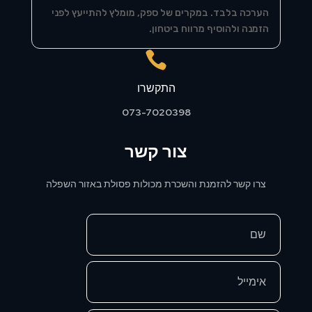
הערכה בלבד. במקרים של ספק, מומלץ להתייעץ לפני
הזמנה ולהוסיף מרווח ביטחון.

התקשרו
073-7020398
צור קשר
צרו קשר להזמנת והשכרת מכולות פסולת באזור השפלה