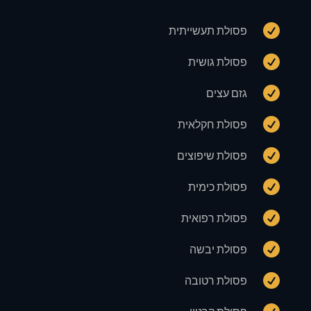

פסולת תעשייתית

פסולת גושית

גזם עצים

פסולת חקלאית

פסולת שיפוצים

פסולת כימית

פסולת רפואית

פסולת יבשה

פסולת רטובה