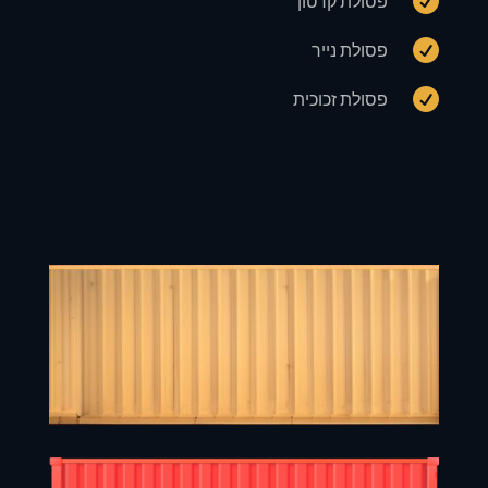

פסולת קרטון

פסולת נייר

פסולת זכוכית