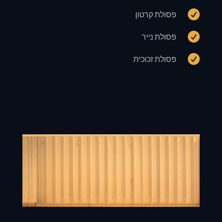

פסולת קרטון

פסולת נייר

פסולת זכוכית