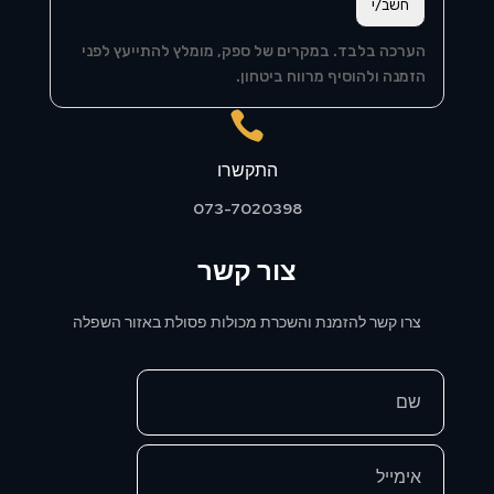
חשב/י
הערכה בלבד. במקרים של ספק, מומלץ להתייעץ לפני
הזמנה ולהוסיף מרווח ביטחון.

התקשרו
073-7020398
צור קשר
צרו קשר להזמנת והשכרת מכולות פסולת באזור השפלה