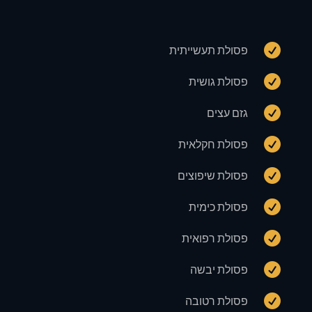

פסולת תעשייתית

פסולת גושית

גזם עצים

פסולת חקלאית

פסולת שיפוצים

פסולת כימית

פסולת רפואית

פסולת יבשה

פסולת רטובה