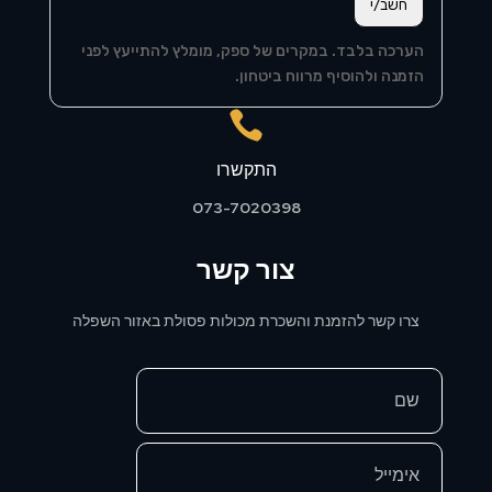
חשב/י
הערכה בלבד. במקרים של ספק, מומלץ להתייעץ לפני
הזמנה ולהוסיף מרווח ביטחון.

התקשרו
073-7020398
צור קשר
צרו קשר להזמנת והשכרת מכולות פסולת באזור השפלה