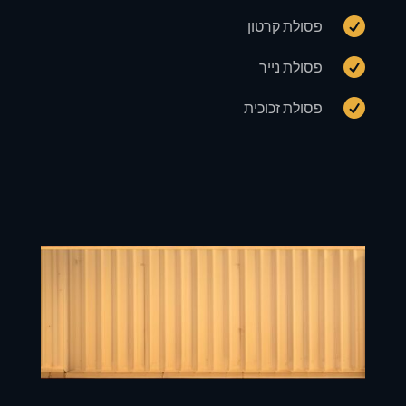

פסולת קרטון

פסולת נייר

פסולת זכוכית