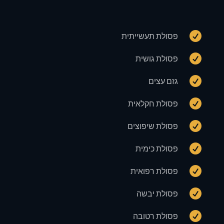

פסולת תעשייתית

פסולת גושית

גזם עצים

פסולת חקלאית

פסולת שיפוצים

פסולת כימית

פסולת רפואית

פסולת יבשה

פסולת רטובה