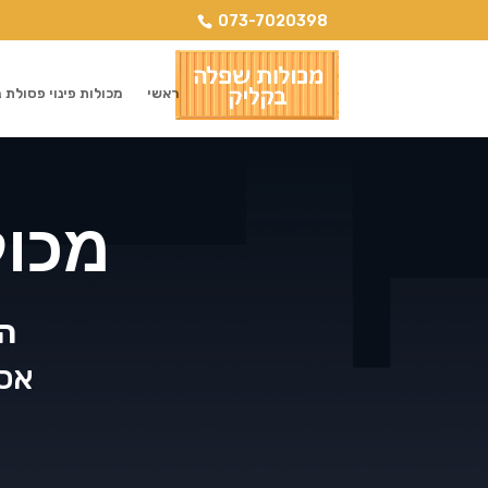
073-7020398
ראשי
מכולות פינוי פסולת
מכול
הש
אספ