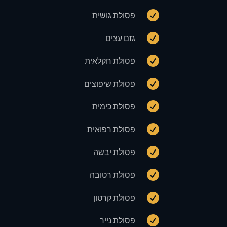

פסולת גושית

גזם עצים

פסולת חקלאית

פסולת שיפוצים

פסולת כימית

פסולת רפואית

פסולת יבשה

פסולת רטובה

פסולת קרטון

פסולת נייר