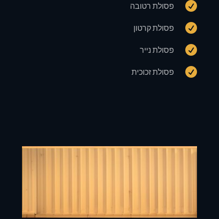

פסולת רטובה

פסולת קרטון

פסולת נייר

פסולת זכוכית