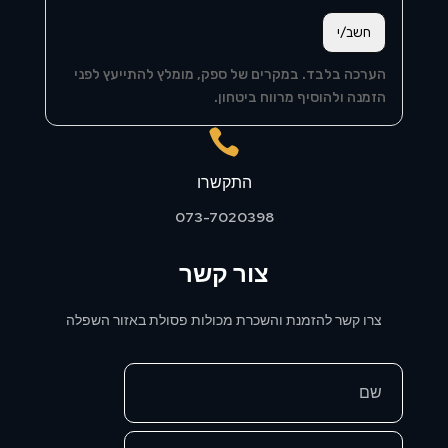
חשב/י
הערכה בלבד. במקרים של ספק, מומלץ להתייעץ לפני
הזמנה ולהוסיף מרווח ביטחון.

התקשרו
073-7020398
צור קשר
צרו קשר להזמנת והשכרת מכולות פסולת באזור השפלה