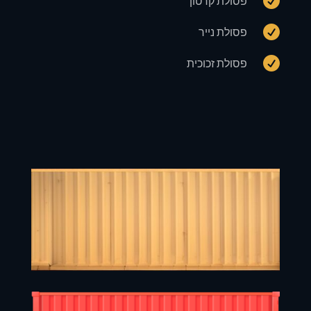

פסולת קרטון

פסולת נייר

פסולת זכוכית