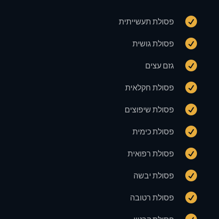

פסולת תעשייתית

פסולת גושית

גזם עצים

פסולת חקלאית

פסולת שיפוצים

פסולת כימית

פסולת רפואית

פסולת יבשה

פסולת רטובה