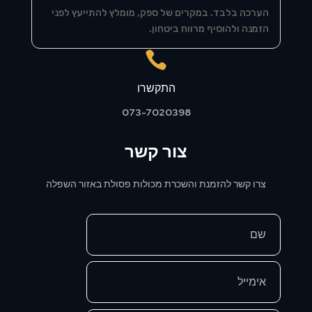
הערכה בלבד. במקרים של ספק, מומלץ להתייעץ לפני
הזמנה ולהוסיף מרווח ביטחון.

התקשרו
073-7020398
צור קשר
צרו קשר להזמנת והשכרת מכולות פסולת באזור השפלה