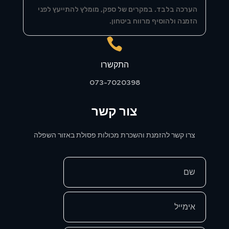
הערכה בלבד. במקרים של ספק, מומלץ להתייעץ לפני
הזמנה ולהוסיף מרווח ביטחון.

התקשרו
073-7020398
צור קשר
צרו קשר להזמנת והשכרת מכולות פסולת באזור השפלה