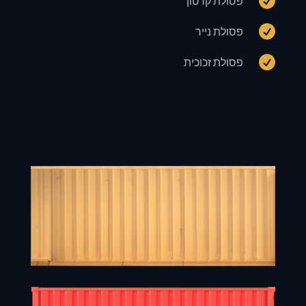

פסולת קרטון

פסולת נייר

פסולת זכוכית