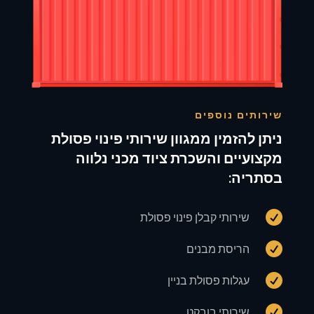
שירותים נוספים
ניתן להזמין ממגוון שירותי פינוי פסולת
מקצועיים והשכרת ציוד מכני נלווה
בסתריה:

שירותי קבלן פינוי פסולת

הריסת מבנים

עגלות פסולת בניין

שירותי בובקט