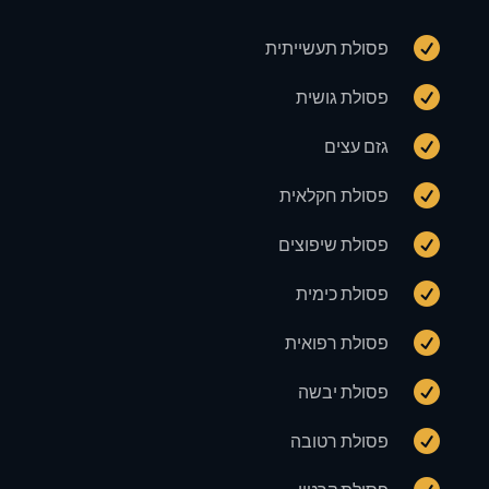

פסולת תעשייתית

פסולת גושית

גזם עצים

פסולת חקלאית

פסולת שיפוצים

פסולת כימית

פסולת רפואית

פסולת יבשה

פסולת רטובה