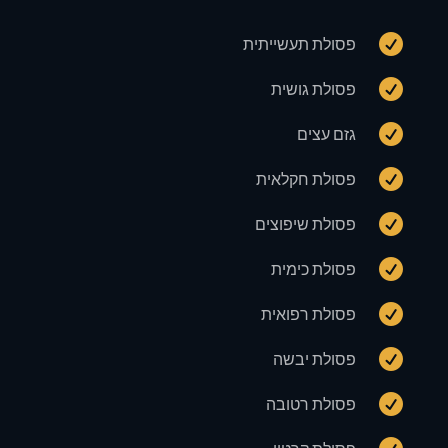

פסולת תעשייתית

פסולת גושית

גזם עצים

פסולת חקלאית

פסולת שיפוצים

פסולת כימית

פסולת רפואית

פסולת יבשה

פסולת רטובה