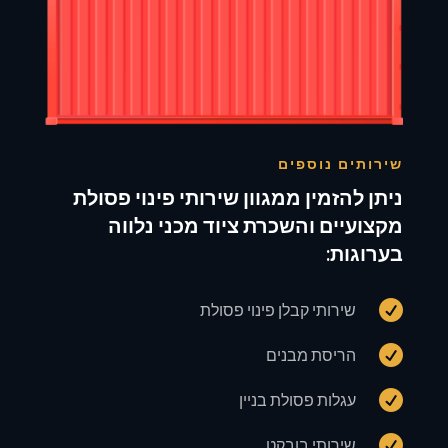
שירותים נוספים
ניתן להזמין ממגוון שירותי פינוי פסולת
מקצועיים והשכרת ציוד מכני נלווה
בערוגות:

שירותי קבלן פינוי פסולת

הריסת מבנים

עגלות פסולת בניין

שירותי בובקט