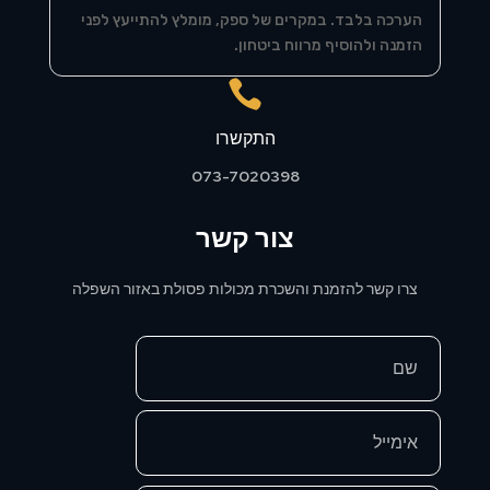
הערכה בלבד. במקרים של ספק, מומלץ להתייעץ לפני
הזמנה ולהוסיף מרווח ביטחון.

התקשרו
073-7020398
צור קשר
צרו קשר להזמנת והשכרת מכולות פסולת באזור השפלה