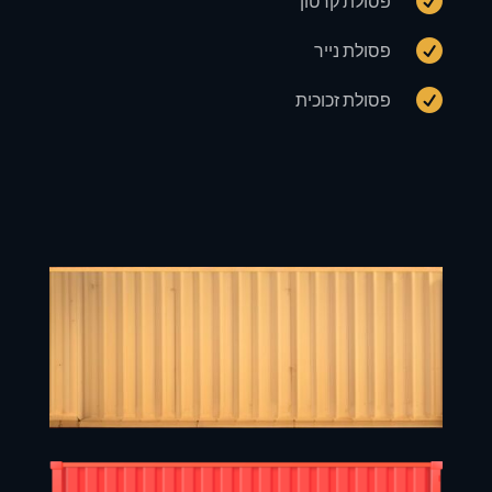

פסולת קרטון

פסולת נייר

פסולת זכוכית