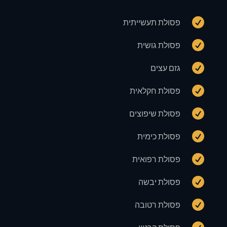

פסולת תעשייתית

פסולת גושית

גזם עצים

פסולת חקלאית

פסולת שיפוצים

פסולת כימית

פסולת רפואית

פסולת יבשה

פסולת רטובה