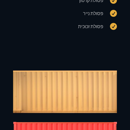

פסולת קרטון

פסולת נייר

פסולת זכוכית