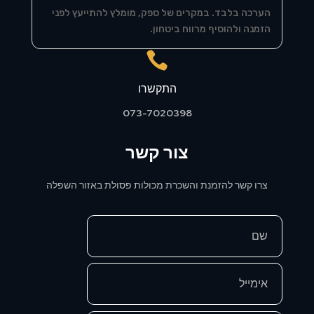
הערכה בלבד. במקרים של ספק, מומלץ להתייעץ לפני
הזמנה ולהוסיף מרווח ביטחון.

התקשרו
073-7020398
צור קשר
צרו קשר להזמנת והשכרת מכולות פסולת באזור השפלה