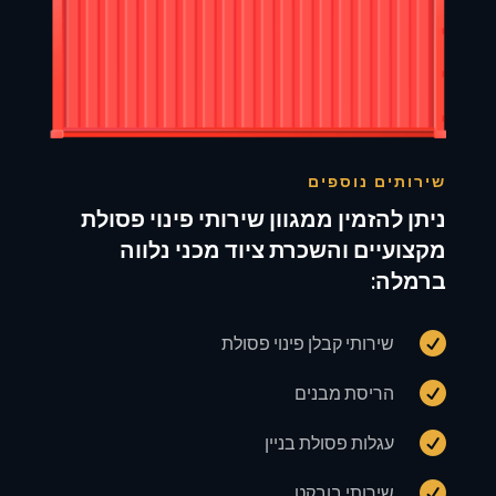
שירותים נוספים
ניתן להזמין ממגוון שירותי פינוי פסולת
מקצועיים והשכרת ציוד מכני נלווה
ברמלה:

שירותי קבלן פינוי פסולת

הריסת מבנים

עגלות פסולת בניין

שירותי בובקט