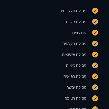

פסולת תעשייתית

פסולת גושית

גזם עצים

פסולת חקלאית

פסולת שיפוצים

פסולת כימית

פסולת רפואית

פסולת יבשה

פסולת רטובה