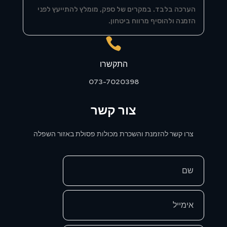
הערכה בלבד. במקרים של ספק, מומלץ להתייעץ לפני
הזמנה ולהוסיף מרווח ביטחון.

התקשרו
073-7020398
צור קשר
צרו קשר להזמנת והשכרת מכולות פסולת באזור השפלה