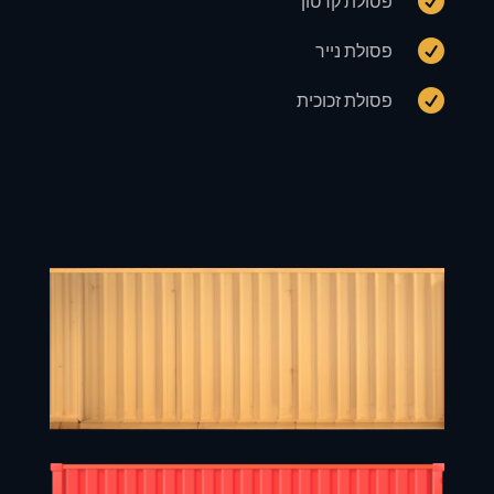

פסולת קרטון

פסולת נייר

פסולת זכוכית