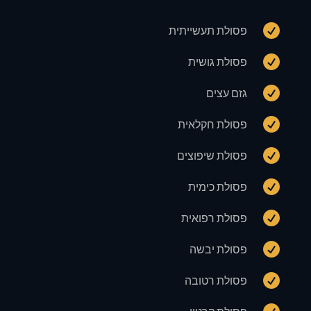

פסולת תעשייתית

פסולת גושית

גזם עצים

פסולת חקלאית

פסולת שיפוצים

פסולת כימית

פסולת רפואית

פסולת יבשה

פסולת רטובה