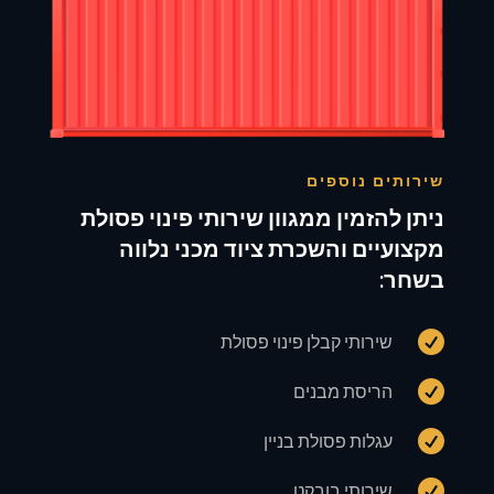
שירותים נוספים
ניתן להזמין ממגוון שירותי פינוי פסולת
מקצועיים והשכרת ציוד מכני נלווה
בשחר:

שירותי קבלן פינוי פסולת

הריסת מבנים

עגלות פסולת בניין

שירותי בובקט