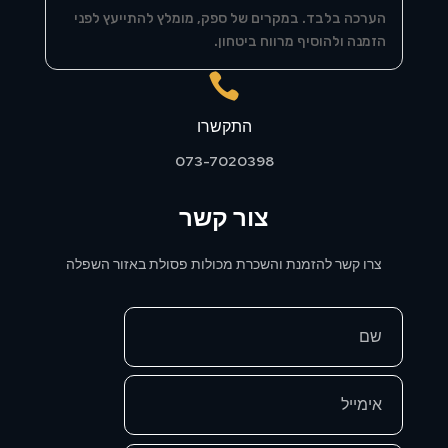
הערכה בלבד. במקרים של ספק, מומלץ להתייעץ לפני
הזמנה ולהוסיף מרווח ביטחון.

התקשרו
073-7020398
צור קשר
צרו קשר להזמנת והשכרת מכולות פסולת באזור השפלה