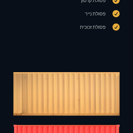

פסולת קרטון

פסולת נייר

פסולת זכוכית