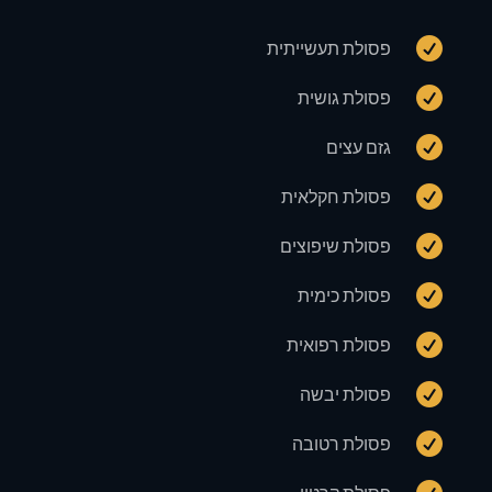

פסולת תעשייתית

פסולת גושית

גזם עצים

פסולת חקלאית

פסולת שיפוצים

פסולת כימית

פסולת רפואית

פסולת יבשה

פסולת רטובה