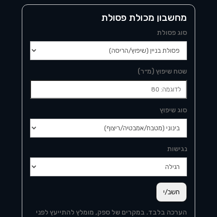
מחשבון מכולת פסולת
סוג פסולת
שטח שיפוץ (מ״ר)
סוג שיפוץ
נגישות
חשב/י
הערכה בלבד. במקרים של ספק, מומלץ להתייעץ לפני