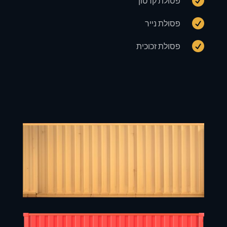

פסולת קרטון

פסולת נייר

פסולת זכוכית