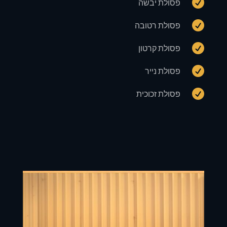

פסולת יבשה

פסולת רטובה

פסולת קרטון

פסולת נייר

פסולת זכוכית