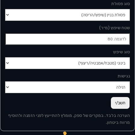
סוג פסולת
שטח שיפוץ (מ״ר)
סוג שיפוץ
נגישות
חשב/י
הערכה בלבד. במקרים של ספק, מומלץ להתייעץ לפני הזמנה ולהוסיף
מרווח ביטחון.